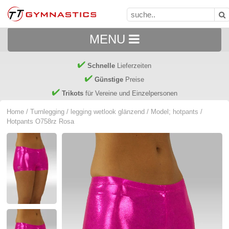
MENU
Schnelle
Lieferzeiten
Günstige
Preise
Trikots
für Vereine und Einzelpersonen
Home
/
Turnlegging
/
legging wetlook glänzend
/
Model; hotpants
/
Hotpants O758rz Rosa