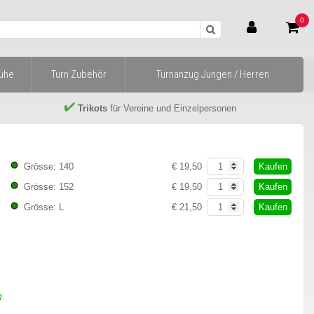
0
huhe
Turn Zubehör
Turnanzug Jungen / Herren
Trikots
für Vereine und Einzelpersonen
Kaufen
Grösse: 140
€ 19,50
Kaufen
Grösse: 152
€ 19,50
Kaufen
Grösse: L
€ 21,50
g.