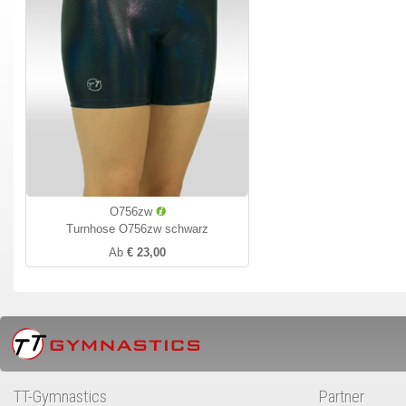
O756zw
Turnhose O756zw schwarz
Ab
€ 23,00
TT-Gymnastics
Partner