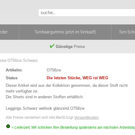
eder
Turnhaargummis (jetzt im Verkauf!)
Turn Sc
Günstige
Preise
hose O758zw Schwarz
Artikelnr.
O758zw
Status
Die letzten Stücke, WEG ist WEG
Dieser Artikel wird aus der Kollektion genommen, da dieser Stoff nicht
mehr verfügbar ist.
Die Shorts sind in anderen Stoffen erhältlich.
Leggings Schwarz wetlook glänzend O758zw
Alle Preise verstehen sich inkl.MwSt./zzgl
Versandkosten
.
= Lieferzeit: Wir schicken Ihre Bestellung spätestens am nächsten Arbeitsta