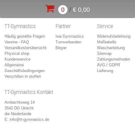
0
/
€ 0,00
TT-Gymnastics
Partner
Service
Häufig gestellte Fragen
Iwa Gymnastics
Widerrufsbelehrung
Vereine - FAQ
Turnverbanden
Maßtabelle
Versandkostenübersicht
Bleyer
Waschanleitung
Physical shop
Sitemap
Kundenservice
Zahlungsmethoden
Allgemeine
AVG / GDPR
Geschäftsbedingungen
Lieferung.
Verschillen in stoffen
TT-Gymnastics Kontakt
Ambachtsweg 14
3542 DG Utrecht
die Niederlande
E:
info@tt-gymnastics.de