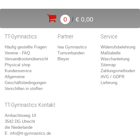
0
/
€ 0,00
TT-Gymnastics
Partner
Service
Häufig gestellte Fragen
Iwa Gymnastics
Widerrufsbelehrung
Vereine - FAQ
Turnverbanden
Maßtabelle
Versandkostenübersicht
Bleyer
Waschanleitung
Physical shop
Sitemap
Kundenservice
Zahlungsmethoden
Allgemeine
AVG / GDPR
Geschäftsbedingungen
Lieferung.
Verschillen in stoffen
TT-Gymnastics Kontakt
Ambachtsweg 14
3542 DG Utrecht
die Niederlande
E:
info@tt-gymnastics.de