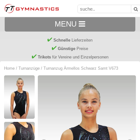
MENU
Schnelle
Lieferzeiten
Günstige
Preise
Trikots
für Vereine und Einzelpersonen
Home
/
Turnanzüge
/ Turnanzug Ärmellos Schwarz Samt V673