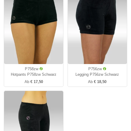
P758zw
P756zw
Hotpants P758zw Schwarz
Legging P756zw Schwarz
Ab
€ 17,50
Ab
€ 18,50